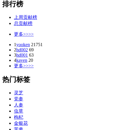
排行榜
上周贡献榜
总贡献榜
更多>>>>
1
yooken
21751
2
hd002
69
3
hd001
63
4
kaven
20
更多>>>>
热门标签
灵芝
党参
人参
虫草
枸杞
金银花
苦參