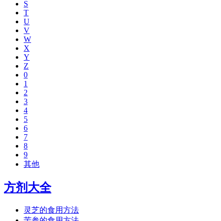
S
T
U
V
W
X
Y
Z
0
1
2
3
4
5
6
7
8
9
其他
方剂大全
灵芝的食用方法
苦参的食用方法