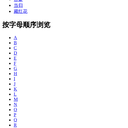
当归
藏红花
按字母顺序浏览
A
B
C
D
E
F
G
H
I
J
K
L
M
N
O
P
Q
R