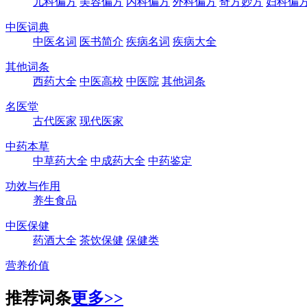
儿科偏方
美容偏方
内科偏方
外科偏方
奇方妙方
妇科偏
中医词典
中医名词
医书简介
疾病名词
疾病大全
其他词条
西药大全
中医高校
中医院
其他词条
名医堂
古代医家
现代医家
中药本草
中草药大全
中成药大全
中药鉴定
功效与作用
养生食品
中医保健
药酒大全
茶饮保健
保健类
营养价值
推荐词条
更多>>