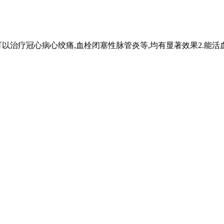
可以治疗冠心病心绞痛,血栓闭塞性脉管炎等,均有显著效果2.能活