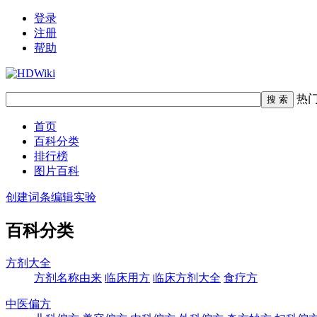
登录
注册
帮助
热
首页
百科分类
排行榜
图片百科
创建词条
编辑实验
百科分类
方剂大全
方剂名称由来
临床用方
临床方剂大全
食疗方
中医偏方