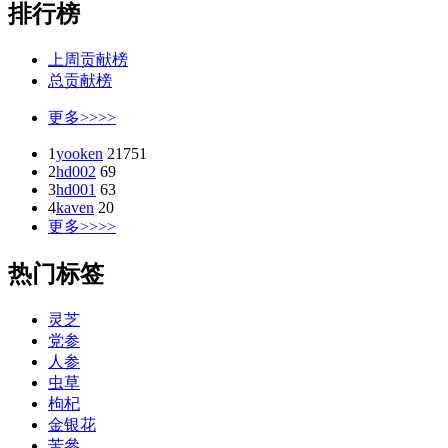
排行榜
上周贡献榜
总贡献榜
更多>>>>
1
yooken
21751
2
hd002
69
3
hd001
63
4
kaven
20
更多>>>>
热门标签
灵芝
党参
人参
虫草
枸杞
金银花
苦參