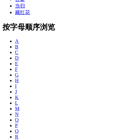
当归
藏红花
按字母顺序浏览
A
B
C
D
E
F
G
H
I
J
K
L
M
N
O
P
Q
R