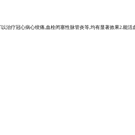
可以治疗冠心病心绞痛,血栓闭塞性脉管炎等,均有显著效果2.能活