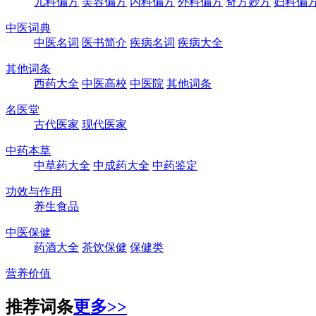
儿科偏方
美容偏方
内科偏方
外科偏方
奇方妙方
妇科偏
中医词典
中医名词
医书简介
疾病名词
疾病大全
其他词条
西药大全
中医高校
中医院
其他词条
名医堂
古代医家
现代医家
中药本草
中草药大全
中成药大全
中药鉴定
功效与作用
养生食品
中医保健
药酒大全
茶饮保健
保健类
营养价值
推荐词条
更多>>