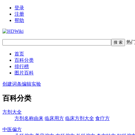
登录
注册
帮助
热
首页
百科分类
排行榜
图片百科
创建词条
编辑实验
百科分类
方剂大全
方剂名称由来
临床用方
临床方剂大全
食疗方
中医偏方