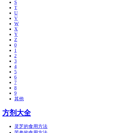
S
T
U
V
W
X
Y
Z
0
1
2
3
4
5
6
7
8
9
其他
方剂大全
灵芝的食用方法
苦参的食用方法