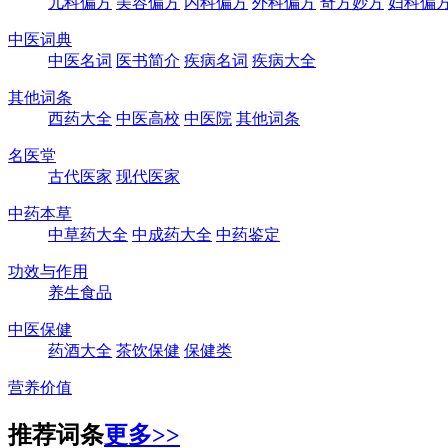
儿科偏方
美容偏方
内科偏方
外科偏方
奇方妙方
妇科偏
中医词典
中医名词
医书简介
疾病名词
疾病大全
其他词条
西药大全
中医高校
中医院
其他词条
名医堂
古代医家
现代医家
中药本草
中草药大全
中成药大全
中药鉴定
功效与作用
养生食品
中医保健
药酒大全
茶饮保健
保健类
营养价值
推荐词条
更多>>