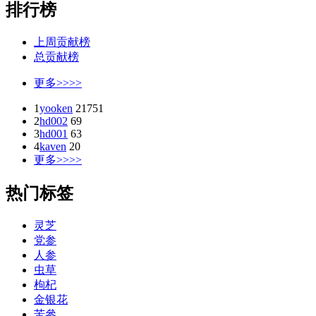
排行榜
上周贡献榜
总贡献榜
更多>>>>
1
yooken
21751
2
hd002
69
3
hd001
63
4
kaven
20
更多>>>>
热门标签
灵芝
党参
人参
虫草
枸杞
金银花
苦參