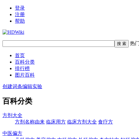
登录
注册
帮助
热
首页
百科分类
排行榜
图片百科
创建词条
编辑实验
百科分类
方剂大全
方剂名称由来
临床用方
临床方剂大全
食疗方
中医偏方