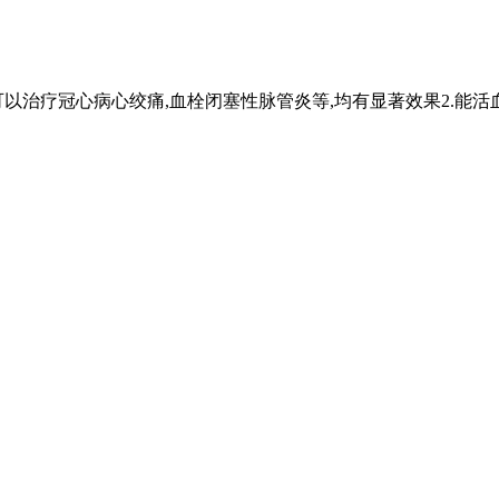
可以治疗冠心病心绞痛,血栓闭塞性脉管炎等,均有显著效果2.能活