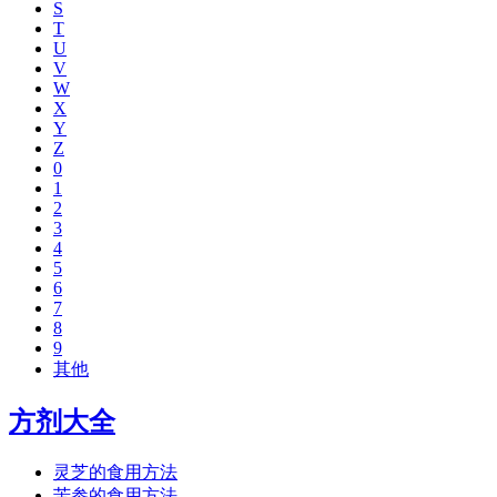
S
T
U
V
W
X
Y
Z
0
1
2
3
4
5
6
7
8
9
其他
方剂大全
灵芝的食用方法
苦参的食用方法