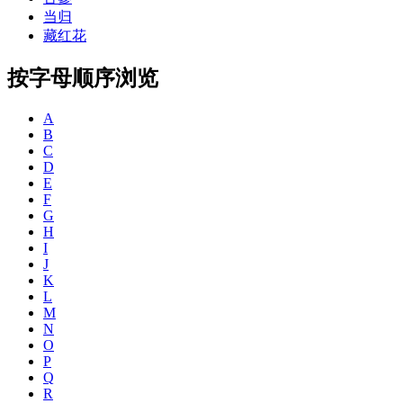
当归
藏红花
按字母顺序浏览
A
B
C
D
E
F
G
H
I
J
K
L
M
N
O
P
Q
R