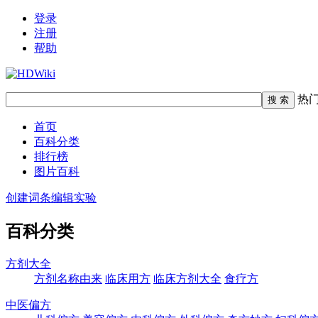
登录
注册
帮助
热
首页
百科分类
排行榜
图片百科
创建词条
编辑实验
百科分类
方剂大全
方剂名称由来
临床用方
临床方剂大全
食疗方
中医偏方