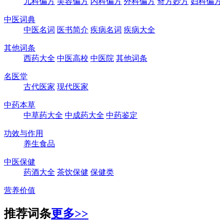
儿科偏方
美容偏方
内科偏方
外科偏方
奇方妙方
妇科偏
中医词典
中医名词
医书简介
疾病名词
疾病大全
其他词条
西药大全
中医高校
中医院
其他词条
名医堂
古代医家
现代医家
中药本草
中草药大全
中成药大全
中药鉴定
功效与作用
养生食品
中医保健
药酒大全
茶饮保健
保健类
营养价值
推荐词条
更多>>