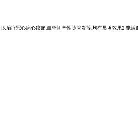
可以治疗冠心病心绞痛,血栓闭塞性脉管炎等,均有显著效果2.能活