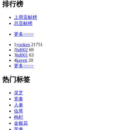
排行榜
上周贡献榜
总贡献榜
更多>>>>
1
yooken
21751
2
hd002
69
3
hd001
63
4
kaven
20
更多>>>>
热门标签
灵芝
党参
人参
虫草
枸杞
金银花
苦參