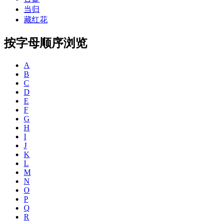
当归
藏红花
按字母顺序浏览
A
B
C
D
E
F
G
H
I
J
K
L
M
N
O
P
Q
R