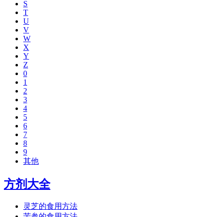
S
T
U
V
W
X
Y
Z
0
1
2
3
4
5
6
7
8
9
其他
方剂大全
灵芝的食用方法
苦参的食用方法