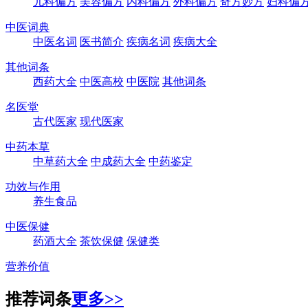
儿科偏方
美容偏方
内科偏方
外科偏方
奇方妙方
妇科偏
中医词典
中医名词
医书简介
疾病名词
疾病大全
其他词条
西药大全
中医高校
中医院
其他词条
名医堂
古代医家
现代医家
中药本草
中草药大全
中成药大全
中药鉴定
功效与作用
养生食品
中医保健
药酒大全
茶饮保健
保健类
营养价值
推荐词条
更多>>