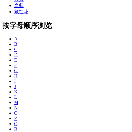
当归
藏红花
按字母顺序浏览
A
B
C
D
E
F
G
H
I
J
K
L
M
N
O
P
Q
R