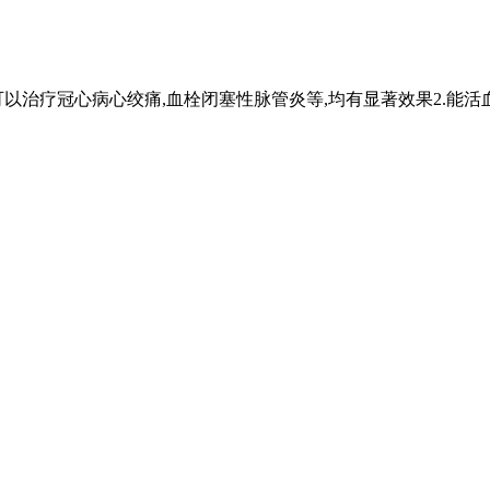
可以治疗冠心病心绞痛,血栓闭塞性脉管炎等,均有显著效果2.能活