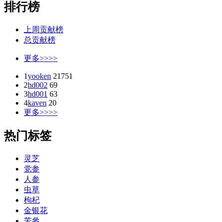
排行榜
上周贡献榜
总贡献榜
更多>>>>
1
yooken
21751
2
hd002
69
3
hd001
63
4
kaven
20
更多>>>>
热门标签
灵芝
党参
人参
虫草
枸杞
金银花
苦參