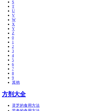
S
T
U
V
W
X
Y
Z
0
1
2
3
4
5
6
7
8
9
其他
方剂大全
灵芝的食用方法
苦参的食用方法