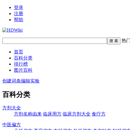
登录
注册
帮助
热
首页
百科分类
排行榜
图片百科
创建词条
编辑实验
百科分类
方剂大全
方剂名称由来
临床用方
临床方剂大全
食疗方
中医偏方