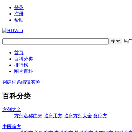
登录
注册
帮助
热
首页
百科分类
排行榜
图片百科
创建词条
编辑实验
百科分类
方剂大全
方剂名称由来
临床用方
临床方剂大全
食疗方
中医偏方