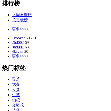
排行榜
上周贡献榜
总贡献榜
更多>>>>
1
yooken
21751
2
hd002
69
3
hd001
63
4
kaven
20
更多>>>>
热门标签
灵芝
党参
人参
虫草
枸杞
金银花
苦參