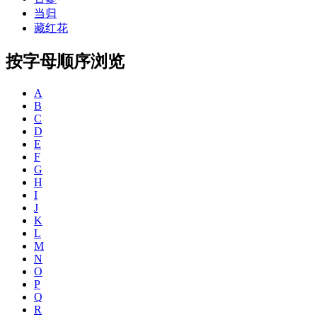
当归
藏红花
按字母顺序浏览
A
B
C
D
E
F
G
H
I
J
K
L
M
N
O
P
Q
R