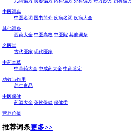
儿科偏方
美容偏方
内科偏方
外科偏方
奇方妙方
妇科偏
中医词典
中医名词
医书简介
疾病名词
疾病大全
其他词条
西药大全
中医高校
中医院
其他词条
名医堂
古代医家
现代医家
中药本草
中草药大全
中成药大全
中药鉴定
功效与作用
养生食品
中医保健
药酒大全
茶饮保健
保健类
营养价值
推荐词条
更多>>