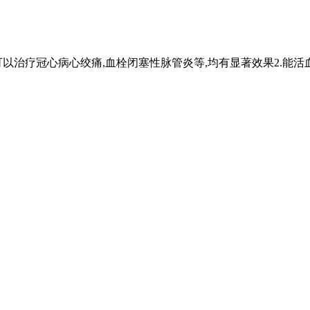
可以治疗冠心病心绞痛,血栓闭塞性脉管炎等,均有显著效果2.能活