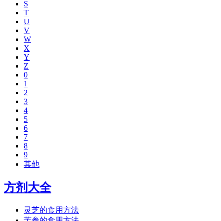
S
T
U
V
W
X
Y
Z
0
1
2
3
4
5
6
7
8
9
其他
方剂大全
灵芝的食用方法
苦参的食用方法