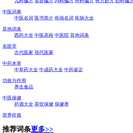
儿科偏方
美容偏方
内科偏方
外科偏方
奇方妙方
妇科偏
中医词典
中医名词
医书简介
疾病名词
疾病大全
其他词条
西药大全
中医高校
中医院
其他词条
名医堂
古代医家
现代医家
中药本草
中草药大全
中成药大全
中药鉴定
功效与作用
养生食品
中医保健
药酒大全
茶饮保健
保健类
营养价值
推荐词条
更多>>