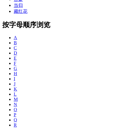
当归
藏红花
按字母顺序浏览
A
B
C
D
E
F
G
H
I
J
K
L
M
N
O
P
Q
R