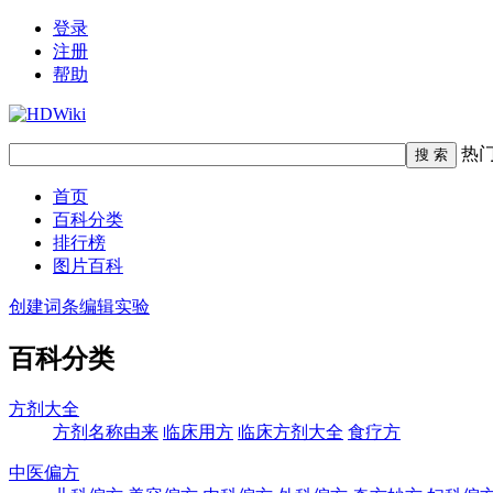
登录
注册
帮助
热
首页
百科分类
排行榜
图片百科
创建词条
编辑实验
百科分类
方剂大全
方剂名称由来
临床用方
临床方剂大全
食疗方
中医偏方