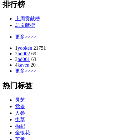
排行榜
上周贡献榜
总贡献榜
更多>>>>
1
yooken
21751
2
hd002
69
3
hd001
63
4
kaven
20
更多>>>>
热门标签
灵芝
党参
人参
虫草
枸杞
金银花
苦參