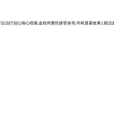
可以治疗冠心病心绞痛,血栓闭塞性脉管炎等,均有显著效果2.能活