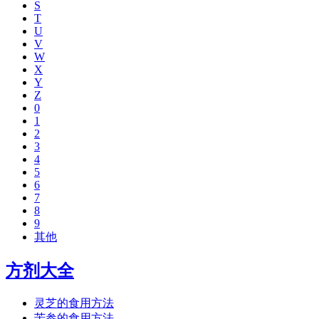
S
T
U
V
W
X
Y
Z
0
1
2
3
4
5
6
7
8
9
其他
方剂大全
灵芝的食用方法
苦参的食用方法