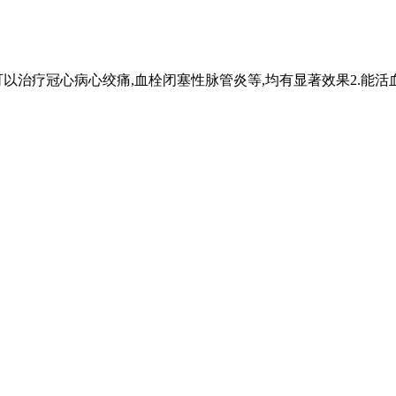
可以治疗冠心病心绞痛,血栓闭塞性脉管炎等,均有显著效果2.能活