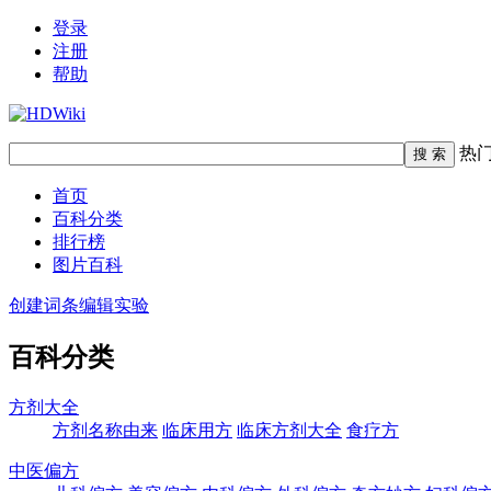
登录
注册
帮助
热
首页
百科分类
排行榜
图片百科
创建词条
编辑实验
百科分类
方剂大全
方剂名称由来
临床用方
临床方剂大全
食疗方
中医偏方