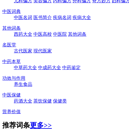
儿科偏方
美容偏方
内科偏方
外科偏方
奇方妙方
妇科偏
中医词典
中医名词
医书简介
疾病名词
疾病大全
其他词条
西药大全
中医高校
中医院
其他词条
名医堂
古代医家
现代医家
中药本草
中草药大全
中成药大全
中药鉴定
功效与作用
养生食品
中医保健
药酒大全
茶饮保健
保健类
营养价值
推荐词条
更多>>