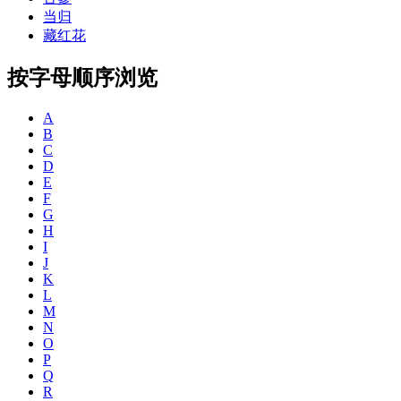
当归
藏红花
按字母顺序浏览
A
B
C
D
E
F
G
H
I
J
K
L
M
N
O
P
Q
R