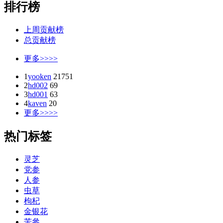
排行榜
上周贡献榜
总贡献榜
更多>>>>
1
yooken
21751
2
hd002
69
3
hd001
63
4
kaven
20
更多>>>>
热门标签
灵芝
党参
人参
虫草
枸杞
金银花
苦參