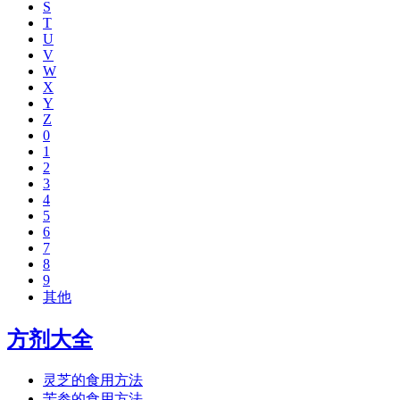
S
T
U
V
W
X
Y
Z
0
1
2
3
4
5
6
7
8
9
其他
方剂大全
灵芝的食用方法
苦参的食用方法