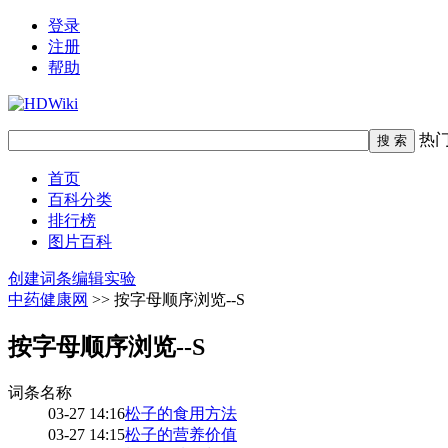
登录
注册
帮助
热
首页
百科分类
排行榜
图片百科
创建词条
编辑实验
中药健康网
>> 按字母顺序浏览--S
按字母顺序浏览--S
词条名称
03-27 14:16
松子的食用方法
03-27 14:15
松子的营养价值