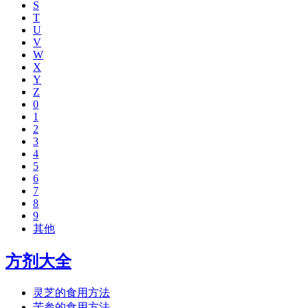
S
T
U
V
W
X
Y
Z
0
1
2
3
4
5
6
7
8
9
其他
方剂大全
灵芝的食用方法
苦参的食用方法