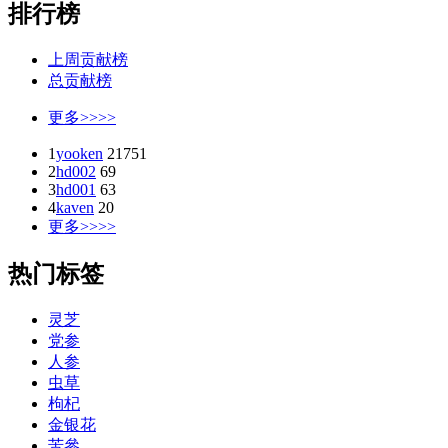
排行榜
上周贡献榜
总贡献榜
更多>>>>
1
yooken
21751
2
hd002
69
3
hd001
63
4
kaven
20
更多>>>>
热门标签
灵芝
党参
人参
虫草
枸杞
金银花
苦參