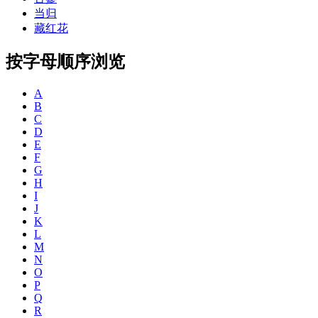
当归
藏红花
按字母顺序浏览
A
B
C
D
E
F
G
H
I
J
K
L
M
N
O
P
Q
R