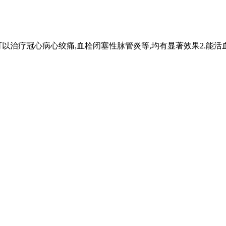
可以治疗冠心病心绞痛,血栓闭塞性脉管炎等,均有显著效果2.能活