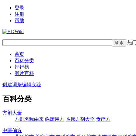
登录
注册
帮助
热
首页
百科分类
排行榜
图片百科
创建词条
编辑实验
百科分类
方剂大全
方剂名称由来
临床用方
临床方剂大全
食疗方
中医偏方