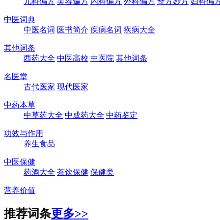
儿科偏方
美容偏方
内科偏方
外科偏方
奇方妙方
妇科偏
中医词典
中医名词
医书简介
疾病名词
疾病大全
其他词条
西药大全
中医高校
中医院
其他词条
名医堂
古代医家
现代医家
中药本草
中草药大全
中成药大全
中药鉴定
功效与作用
养生食品
中医保健
药酒大全
茶饮保健
保健类
营养价值
推荐词条
更多>>