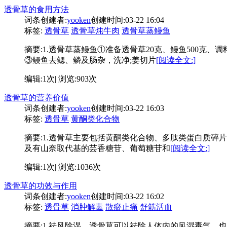
透骨草的食用方法
词条创建者:
yooken
创建时间:03-22 16:04
标签:
透骨草
透骨草炖牛肉
透骨草蒸鳗鱼
摘要:
1.透骨草蒸鳗鱼①准备透骨草20克、鳗鱼500克
③鳗鱼去鳃、鳞及肠杂，洗净;姜切片
[阅读全文:]
编辑:1次| 浏览:903次
透骨草的营养价值
词条创建者:
yooken
创建时间:03-22 16:03
标签:
透骨草
黄酮类化合物
摘要:
1.透骨草主要包括黄酮类化合物、多肽类蛋白质碎片
及有山奈取代基的芸香糖苷、葡萄糖苷和
[阅读全文:]
编辑:1次| 浏览:1036次
透骨草的功效与作用
词条创建者:
yooken
创建时间:03-22 16:02
标签:
透骨草
消肿解毒
散瘀止痛
舒筋活血
摘要:
1.祛风除湿。透骨草可以祛除人体内的风湿毒气，也