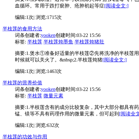
血循环。常用于跌打瘀肿、疮肿初起等症
[阅读全文:]
编辑:1次| 浏览:1715次
半枝莲的食用方法
词条创建者:
yooken
创建时间:03-22 15:56
标签:
半枝莲
半枝莲炖墨鱼
半枝莲炖猪肚
摘要:
1.煲水①准备好适量的半枝莲②先将洗净的半枝莲
时候就可以关火了。&nbsp;2.半枝莲炖猪
[阅读全文:]
编辑:1次| 浏览:1463次
半枝莲的营养价值
词条创建者:
yooken
创建时间:03-22 15:56
标签:
半枝莲
微量元素
摘要:
1.半枝莲含有的成分比较复杂，其中大部分都具有
锰、镁等不具有药理作用的微量元素，但可起到
[阅读全文
编辑:1次| 浏览:632次
半枝莲的功效与作用