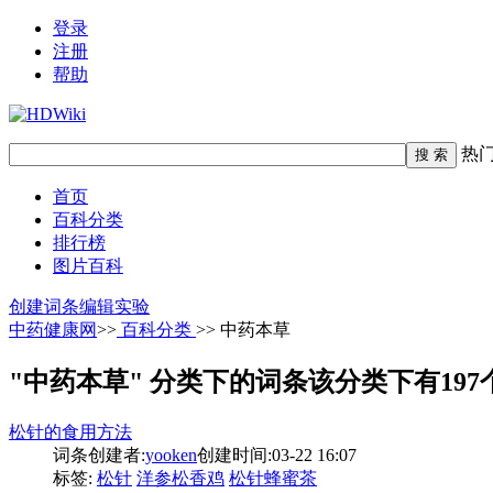
登录
注册
帮助
热
首页
百科分类
排行榜
图片百科
创建词条
编辑实验
中药健康网
>>
百科分类
>> 中药本草
"中药本草" 分类下的词条
该分类下有197
松针的食用方法
词条创建者:
yooken
创建时间:03-22 16:07
标签:
松针
洋参松香鸡
松针蜂蜜茶