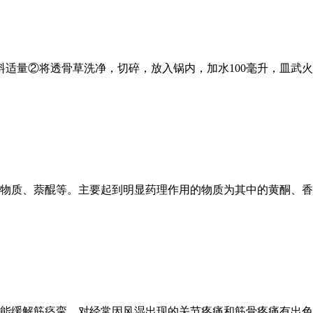
、调料适量②将透骨草洗净，切碎，放入锅内，加水100毫升，皿
物质、萘醌等。主要起到明显药理作用的物质为其中的黄酮、香豆素
能缓解筋痉挛，对经常因风湿出现的关节疼痛和筋骨疼痛有出色的治