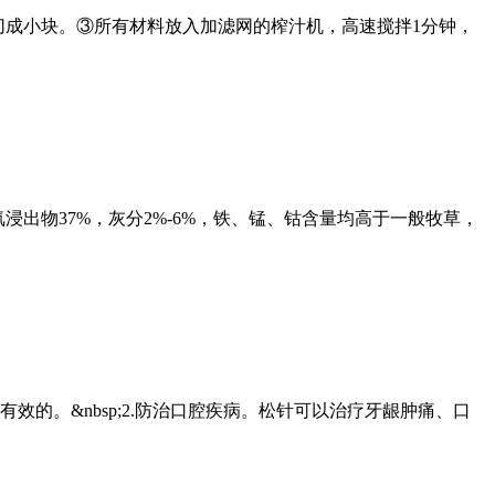
皮去核切成小块。③所有材料放入加滤网的榨汁机，高速搅拌1分钟，
，无氮浸出物37%，灰分2%-6%，铁、锰、钴含量均高于一般牧草，
的。&nbsp;2.防治口腔疾病。松针可以治疗牙龈肿痛、口