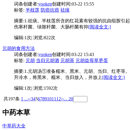
词条创建者:
yooken
创建时间:03-22 15:55
标签:
半枝莲
防癌抗癌
祛痰
摘要:
1.祛痰。半枝莲所含的红花素有较强的抗由组胺引起
伤寒杆菌、绿脓杆菌、大肠杆菌有抑
[阅读全文:]
编辑:1次| 浏览:822次
元胡的食用方法
词条创建者:
yooken
创建时间:03-22 15:43
标签:
元胡
当归元胡酒
元胡茶
元胡益母草枣蛋
摘要:
1.元胡汤①准备糯米、黑米、元胡、当归、红枣等
升冷水，将黑米、糯米、当归放入，并放上
[阅读全文:]
编辑:1次| 浏览:1592次
共197条
1 ...
‹‹
3
4
5
6
7
8
9
10
11
12
››
... 20
中药本草
中草药大全