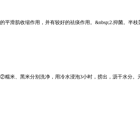
的平滑肌收缩作用，并有较好的祛痰作用。&nbsp;2.抑菌。半
。②糯米、黑米分别洗净，用冷水浸泡3小时，捞出，沥干水分。元