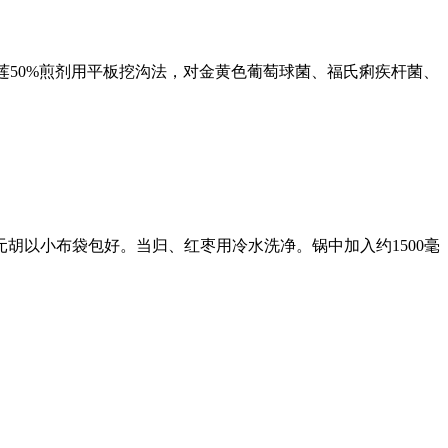
枝莲50%煎剂用平板挖沟法，对金黄色葡萄球菌、福氏痢疾杆菌、
胡以小布袋包好。当归、红枣用冷水洗净。锅中加入约1500毫