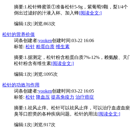
摘要:
1.松针蜂蜜茶①准备松针5-9g，紫葡萄9颗，梨1
倒出过滤好的汁液入杯。加入蜂
[阅读全文:]
编辑:1次| 浏览:863次
松针的营养价值
词条创建者:
yooken
创建时间:03-22 16:06
标签:
松针
粗蛋白质
维生素
摘要:
1.据测定，松针粉含粗蛋白质7%-12%，赖氨酸、天门
松针粉含有维生素
[阅读全文:]
编辑:1次| 浏览:1095次
松针的功效与作用
词条创建者:
yooken
创建时间:03-22 16:05
标签:
松针
降血压
提高免疫力
治疗癌症
摘要:
1.祛风止痒。松针可以祛风止痒，可以治疗血虚血瘀
臭等口腔类的各种疾病问题。松针的用法
[阅读全文:]
编辑:1次| 浏览:917次