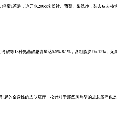
/4个，蜂蜜1茶匙，凉开水200cc②松针、葡萄、梨洗净，梨去
冬酸等18种氨基酸总含量达5.5%-8.1%，含粗脂肪7%-12%
引起的全身性的皮肤瘙痒，松针对于那些风热型的皮肤瘙痒也是有效