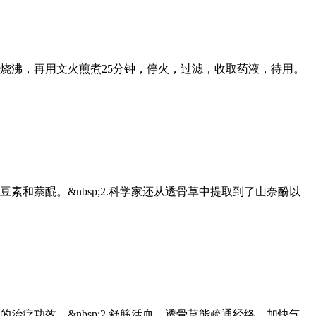
武火烧沸，再用文火煎煮25分钟，停火，过滤，收取药液，待用。
和萘醌。&nbsp;2.科学家还从透骨草中提取到了山奈酚以
疗功效。&nbsp;2.舒筋活血。透骨草能疏通经络，加快气