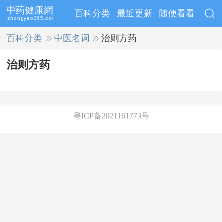
百科分类
最近更新
随便看看
百科分类
>>
中医名词
>>
治则方药
治则方药
粤ICP备2021161773号