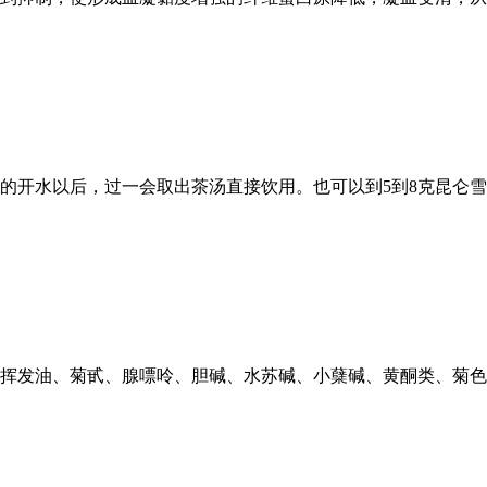
度左右的开水以后，过一会取出茶汤直接饮用。也可以到5到8克昆
有挥发油、菊甙、腺嘌呤、胆碱、水苏碱、小蘖碱、黄酮类、菊色