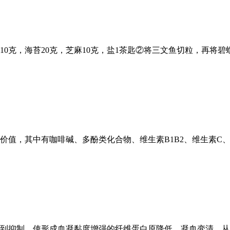
10克，海苔20克，芝麻10克，盐1茶匙②将三文鱼切粒，再将碧螺
养价值，其中有咖啡碱、多酚类化合物、维生素B1B2、维生素C
到抑制，使形成血凝黏度增强的纤维蛋白原降低，凝血变清，从而抑