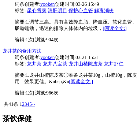
词条创建者:
yooken
创建时间:03-26 15:49
标签:
昆仑雪菊
清肝明目
保护心血管
解毒消炎
摘要:
1.调节三高。具有高效降血脂、降血压、软化血管、
肠道蠕动，迅速的排除人体体内的垃圾，
[阅读全文:]
编辑:1次| 浏览:904次
龙井茶的食用方法
词条创建者:
yooken
创建时间:03-21 15:21
标签:
龙井茶
龙井八宝茶
龙井山楂陈皮茶
龙井虾仁
摘要:
1.龙井山楂陈皮茶①准备龙井茶10g，山楂10g，
用，效果更佳。&nbsp;&n
[阅读全文:]
编辑:1次| 浏览:966次
共41条
1
2
3
4
5
››
茶饮保健