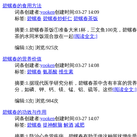
碧螺春的食用方法
词条创建者:
yooken
创建时间:03-27 14:09
标签:
碧螺春
碧螺春炒虾仁
碧螺春茶饭
摘要:
1.碧螺春茶饭①准备大米1杯，三文鱼100克，碧螺春
茶的水同米饭混合放在一起
[阅读全文:]
编辑:1次| 浏览:925次
碧螺春的营养价值
词条创建者:
yooken
创建时间:03-27 14:08
标签:
碧螺春
氨基酸
维生素
摘要:
1.据现代医学研究分析，碧螺春茶中含有丰富的营
分，如磷、钾、钙、镁、锰、铝、硫等。这些
[阅读全文:]
编辑:1次| 浏览:984次
碧螺春的功效与作用
词条创建者:
yooken
创建时间:03-27 14:07
标签:
碧螺春
提神醒脑
解酒
减肥
摘要:
1.防治心血管疾病。碧螺春有助于使这种斑状增生受