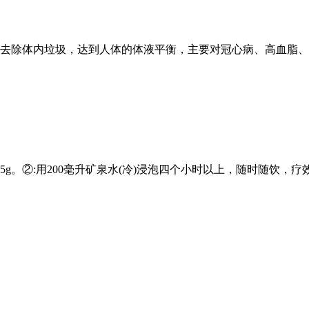
去除体内垃圾，达到人体的体液平衡，主要对冠心病、高血脂、糖尿
陈皮5g。②:用200毫升矿泉水(冷)浸泡四个小时以上，随时随