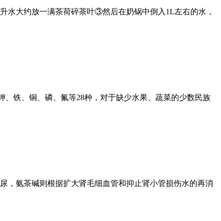
每1升水大约放一满茶荷碎茶叶③然后在奶锅中倒入1L左右的水，
钠、钾、铁、铜、磷、氟等28种，对于缺少水果、蔬菜的少数民族
排尿，氨茶碱则根据扩大肾毛细血管和抑止肾小管损伤水的再消