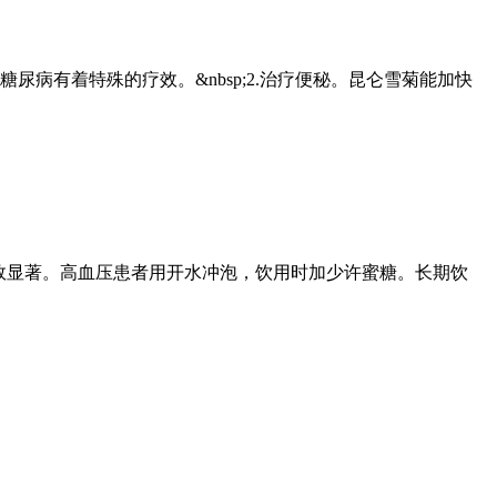
病有着特殊的疗效。&nbsp;2.治疗便秘。昆仑雪菊能加快
饮，疗效显著。高血压患者用开水冲泡，饮用时加少许蜜糖。长期饮