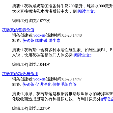
摘要:
1.茯砖咸奶茶①准备鲜牛奶200毫升，纯净水90
大火直接煮沸④水煮沸后转中火，倒
[阅读全文:]
编辑:1次| 浏览:1077次
茯砖茶的营养价值
词条创建者:
yooken
创建时间:03-28 14:48
标签:
茯砖茶
咖啡碱
维生素
摘要:
1.茯砖茶中含有多种水溶性维生素。如维生素B1、B
来说，饮用茯砖茶是他们人体必需
[阅读全文:]
编辑:1次| 浏览:1044次
茯砖茶的功效与作用
词条创建者:
yooken
创建时间:03-28 14:47
标签:
茯砖茶
促进消化
保护毛细血管
摘要:
1.排尿。茯砖茶这是根据肾推动尿里原水的滤掉率
化吸收而造成显著的有利排尿功效。有利排尿另外
[阅读全
编辑:1次| 浏览:1237次