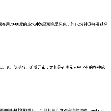
春用70-80度的热水冲泡至颜色呈绿色，约1-2分钟③将浸过绿
、E、K、氨基酸、矿质元素，尤其是矿质元素中含有的多种成
制动脉粥样硬化，起到抑制心血管疾病的功效。&nbsp;2.