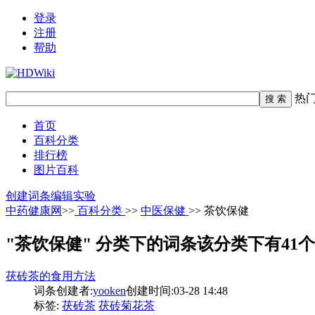
登录
注册
帮助
热
首页
百科分类
排行榜
图片百科
创建词条
编辑实验
中药健康网
>>
百科分类
>>
中医保健
>> 茶饮保健
"茶饮保健" 分类下的词条
该分类下有41
茯砖茶的食用方法
词条创建者:
yooken
创建时间:03-28 14:48
标签:
茯砖茶
茯砖菊花茶