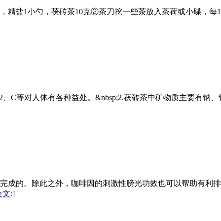
0毫升，精盐1小勺，茯砖茶10克②茶刀挖一些茶放入茶荷或小碟，
2、C等对人体有各种益处。&nbsp;2.茯砖茶中矿物质主要有
来完成的。除此之外，咖啡因的刺激性膀光功效也可以帮助有利
文:]