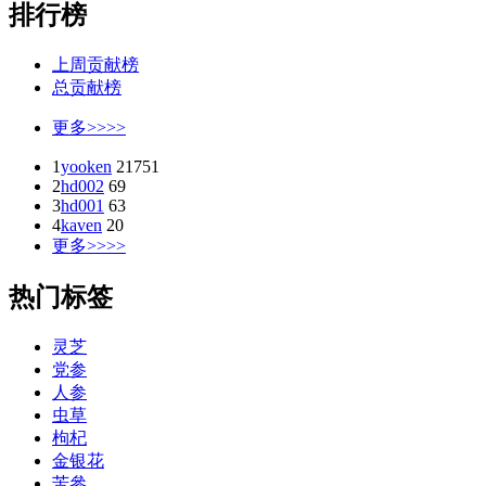
排行榜
上周贡献榜
总贡献榜
更多>>>>
1
yooken
21751
2
hd002
69
3
hd001
63
4
kaven
20
更多>>>>
热门标签
灵芝
党参
人参
虫草
枸杞
金银花
苦參