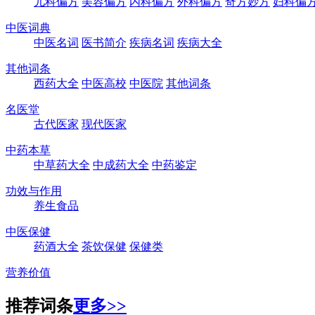
儿科偏方
美容偏方
内科偏方
外科偏方
奇方妙方
妇科偏
中医词典
中医名词
医书简介
疾病名词
疾病大全
其他词条
西药大全
中医高校
中医院
其他词条
名医堂
古代医家
现代医家
中药本草
中草药大全
中成药大全
中药鉴定
功效与作用
养生食品
中医保健
药酒大全
茶饮保健
保健类
营养价值
推荐词条
更多>>