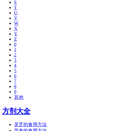
S
T
U
V
W
X
Y
Z
0
1
2
3
4
5
6
7
8
9
其他
方剂大全
灵芝的食用方法
苦参的食用方法