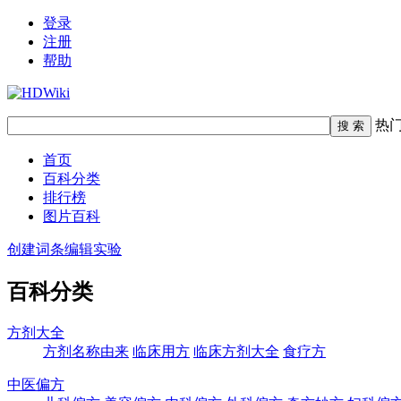
登录
注册
帮助
热
首页
百科分类
排行榜
图片百科
创建词条
编辑实验
百科分类
方剂大全
方剂名称由来
临床用方
临床方剂大全
食疗方
中医偏方