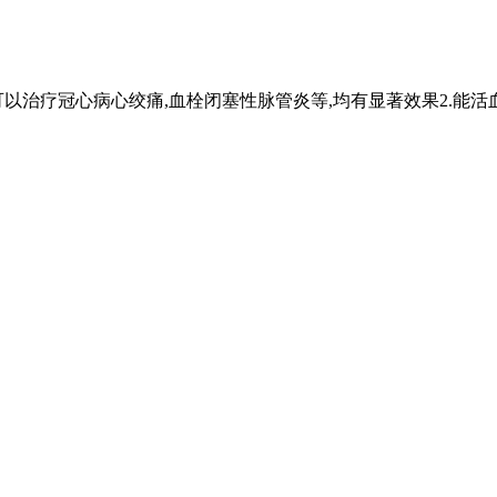
可以治疗冠心病心绞痛,血栓闭塞性脉管炎等,均有显著效果2.能活