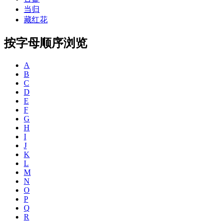
当归
藏红花
按字母顺序浏览
A
B
C
D
E
F
G
H
I
J
K
L
M
N
O
P
Q
R