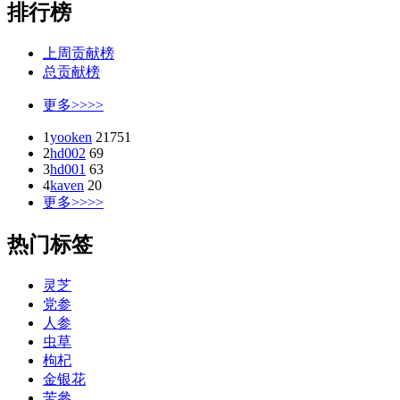
排行榜
上周贡献榜
总贡献榜
更多>>>>
1
yooken
21751
2
hd002
69
3
hd001
63
4
kaven
20
更多>>>>
热门标签
灵芝
党参
人参
虫草
枸杞
金银花
苦參