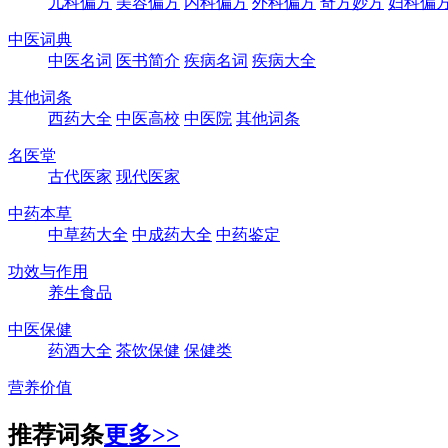
儿科偏方
美容偏方
内科偏方
外科偏方
奇方妙方
妇科偏
中医词典
中医名词
医书简介
疾病名词
疾病大全
其他词条
西药大全
中医高校
中医院
其他词条
名医堂
古代医家
现代医家
中药本草
中草药大全
中成药大全
中药鉴定
功效与作用
养生食品
中医保健
药酒大全
茶饮保健
保健类
营养价值
推荐词条
更多>>