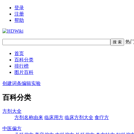
登录
注册
帮助
热
首页
百科分类
排行榜
图片百科
创建词条
编辑实验
百科分类
方剂大全
方剂名称由来
临床用方
临床方剂大全
食疗方
中医偏方