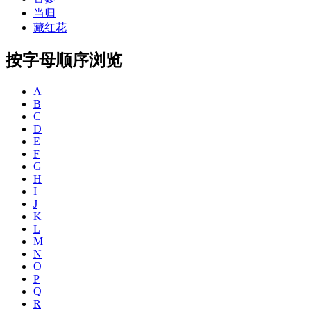
当归
藏红花
按字母顺序浏览
A
B
C
D
E
F
G
H
I
J
K
L
M
N
O
P
Q
R