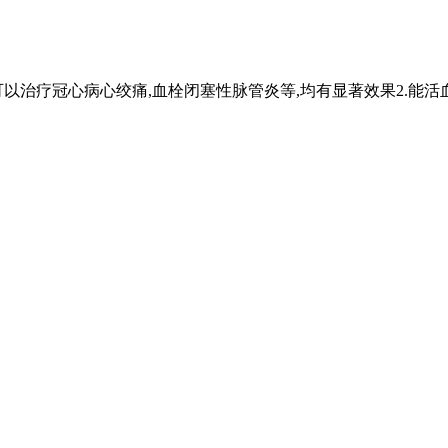
可以治疗冠心病心绞痛,血栓闭塞性脉管炎等,均有显著效果2.能活