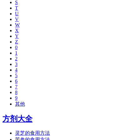
S
T
U
V
W
X
Y
Z
0
1
2
3
4
5
6
7
8
9
其他
方剂大全
灵芝的食用方法
苦参的食用方法