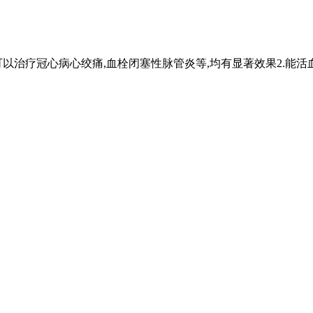
可以治疗冠心病心绞痛,血栓闭塞性脉管炎等,均有显著效果2.能活