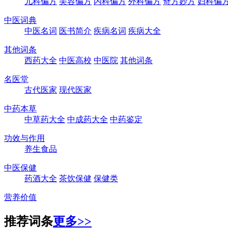
儿科偏方
美容偏方
内科偏方
外科偏方
奇方妙方
妇科偏
中医词典
中医名词
医书简介
疾病名词
疾病大全
其他词条
西药大全
中医高校
中医院
其他词条
名医堂
古代医家
现代医家
中药本草
中草药大全
中成药大全
中药鉴定
功效与作用
养生食品
中医保健
药酒大全
茶饮保健
保健类
营养价值
推荐词条
更多>>