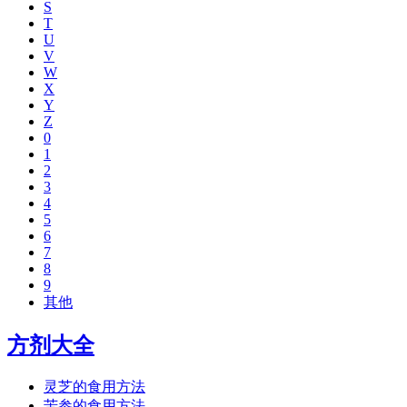
S
T
U
V
W
X
Y
Z
0
1
2
3
4
5
6
7
8
9
其他
方剂大全
灵芝的食用方法
苦参的食用方法