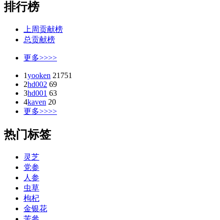
排行榜
上周贡献榜
总贡献榜
更多>>>>
1
yooken
21751
2
hd002
69
3
hd001
63
4
kaven
20
更多>>>>
热门标签
灵芝
党参
人参
虫草
枸杞
金银花
苦參