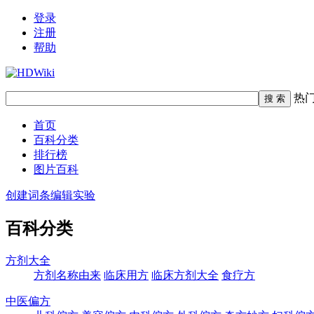
登录
注册
帮助
热
首页
百科分类
排行榜
图片百科
创建词条
编辑实验
百科分类
方剂大全
方剂名称由来
临床用方
临床方剂大全
食疗方
中医偏方