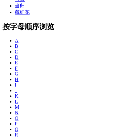
当归
藏红花
按字母顺序浏览
A
B
C
D
E
F
G
H
I
J
K
L
M
N
O
P
Q
R