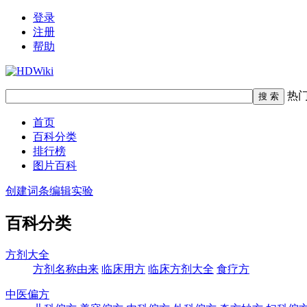
登录
注册
帮助
热
首页
百科分类
排行榜
图片百科
创建词条
编辑实验
百科分类
方剂大全
方剂名称由来
临床用方
临床方剂大全
食疗方
中医偏方