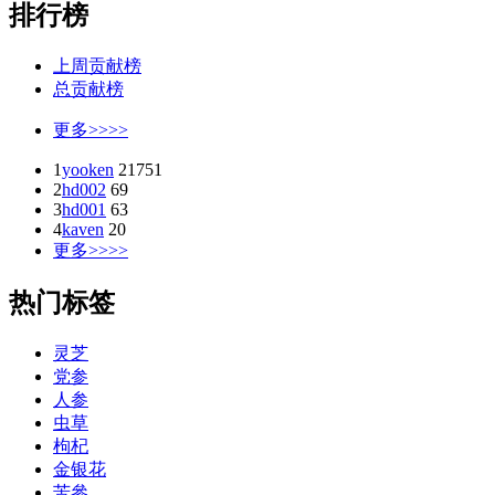
排行榜
上周贡献榜
总贡献榜
更多>>>>
1
yooken
21751
2
hd002
69
3
hd001
63
4
kaven
20
更多>>>>
热门标签
灵芝
党参
人参
虫草
枸杞
金银花
苦參