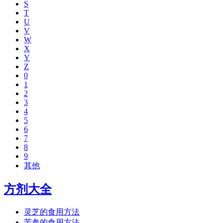
S
T
U
V
W
X
Y
Z
0
1
2
3
4
5
6
7
8
9
其他
方剂大全
灵芝的食用方法
苦参的食用方法