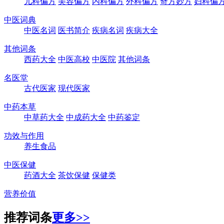
儿科偏方
美容偏方
内科偏方
外科偏方
奇方妙方
妇科偏
中医词典
中医名词
医书简介
疾病名词
疾病大全
其他词条
西药大全
中医高校
中医院
其他词条
名医堂
古代医家
现代医家
中药本草
中草药大全
中成药大全
中药鉴定
功效与作用
养生食品
中医保健
药酒大全
茶饮保健
保健类
营养价值
推荐词条
更多>>