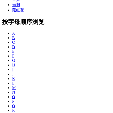
当归
藏红花
按字母顺序浏览
A
B
C
D
E
F
G
H
I
J
K
L
M
N
O
P
Q
R