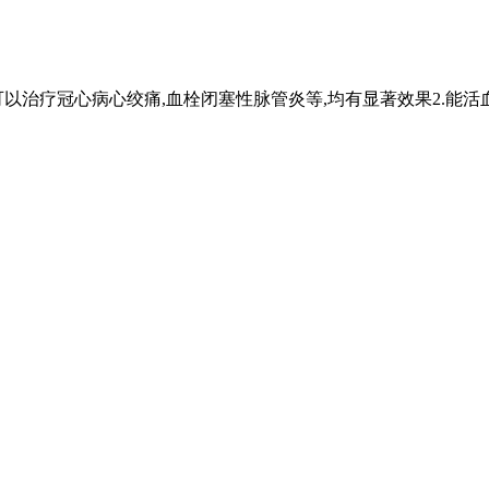
可以治疗冠心病心绞痛,血栓闭塞性脉管炎等,均有显著效果2.能活