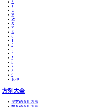
S
T
U
V
W
X
Y
Z
0
1
2
3
4
5
6
7
8
9
其他
方剂大全
灵芝的食用方法
苦参的食用方法