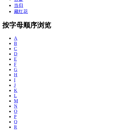
当归
藏红花
按字母顺序浏览
A
B
C
D
E
F
G
H
I
J
K
L
M
N
O
P
Q
R