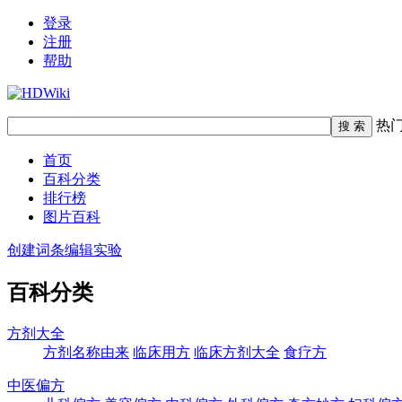
登录
注册
帮助
热
首页
百科分类
排行榜
图片百科
创建词条
编辑实验
百科分类
方剂大全
方剂名称由来
临床用方
临床方剂大全
食疗方
中医偏方