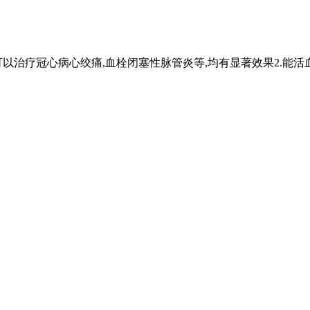
可以治疗冠心病心绞痛,血栓闭塞性脉管炎等,均有显著效果2.能活