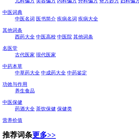
儿科偏方
美容偏方
内科偏方
外科偏方
奇方妙方
妇科偏
中医词典
中医名词
医书简介
疾病名词
疾病大全
其他词条
西药大全
中医高校
中医院
其他词条
名医堂
古代医家
现代医家
中药本草
中草药大全
中成药大全
中药鉴定
功效与作用
养生食品
中医保健
药酒大全
茶饮保健
保健类
营养价值
推荐词条
更多>>