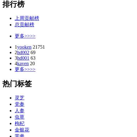
排行榜
上周贡献榜
总贡献榜
更多>>>>
1
yooken
21751
2
hd002
69
3
hd001
63
4
kaven
20
更多>>>>
热门标签
灵芝
党参
人参
虫草
枸杞
金银花
苦參