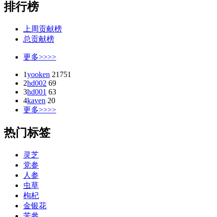
排行榜
上周贡献榜
总贡献榜
更多>>>>
1
yooken
21751
2
hd002
69
3
hd001
63
4
kaven
20
更多>>>>
热门标签
灵芝
党参
人参
虫草
枸杞
金银花
苦參