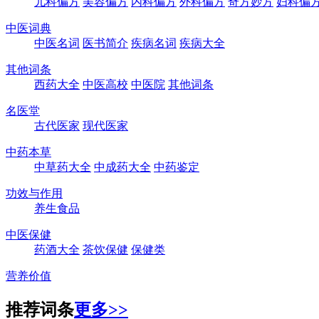
儿科偏方
美容偏方
内科偏方
外科偏方
奇方妙方
妇科偏
中医词典
中医名词
医书简介
疾病名词
疾病大全
其他词条
西药大全
中医高校
中医院
其他词条
名医堂
古代医家
现代医家
中药本草
中草药大全
中成药大全
中药鉴定
功效与作用
养生食品
中医保健
药酒大全
茶饮保健
保健类
营养价值
推荐词条
更多>>