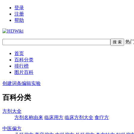
登录
注册
帮助
热
首页
百科分类
排行榜
图片百科
创建词条
编辑实验
百科分类
方剂大全
方剂名称由来
临床用方
临床方剂大全
食疗方
中医偏方