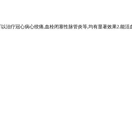
可以治疗冠心病心绞痛,血栓闭塞性脉管炎等,均有显著效果2.能活