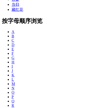
当归
藏红花
按字母顺序浏览
A
B
C
D
E
F
G
H
I
J
K
L
M
N
O
P
Q
R