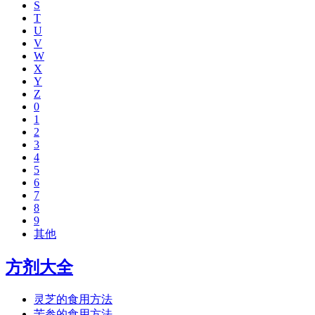
S
T
U
V
W
X
Y
Z
0
1
2
3
4
5
6
7
8
9
其他
方剂大全
灵芝的食用方法
苦参的食用方法