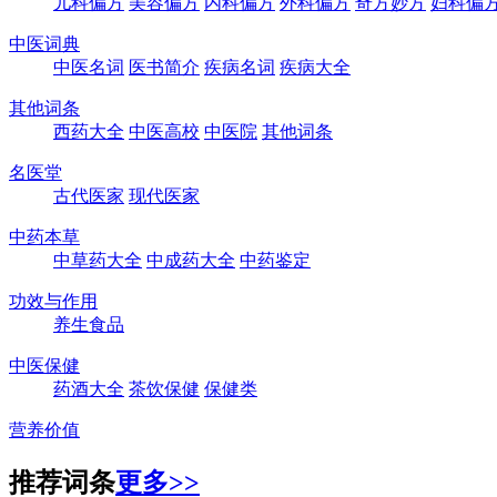
儿科偏方
美容偏方
内科偏方
外科偏方
奇方妙方
妇科偏
中医词典
中医名词
医书简介
疾病名词
疾病大全
其他词条
西药大全
中医高校
中医院
其他词条
名医堂
古代医家
现代医家
中药本草
中草药大全
中成药大全
中药鉴定
功效与作用
养生食品
中医保健
药酒大全
茶饮保健
保健类
营养价值
推荐词条
更多>>