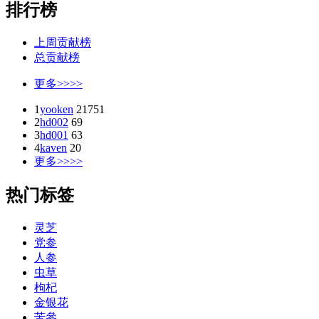
排行榜
上周贡献榜
总贡献榜
更多>>>>
1
yooken
21751
2
hd002
69
3
hd001
63
4
kaven
20
更多>>>>
热门标签
灵芝
党参
人参
虫草
枸杞
金银花
苦參