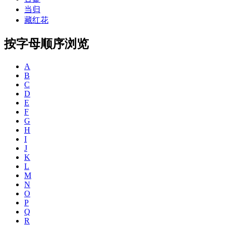
当归
藏红花
按字母顺序浏览
A
B
C
D
E
F
G
H
I
J
K
L
M
N
O
P
Q
R