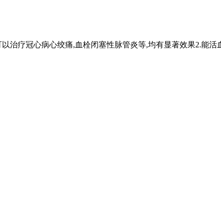
可以治疗冠心病心绞痛,血栓闭塞性脉管炎等,均有显著效果2.能活