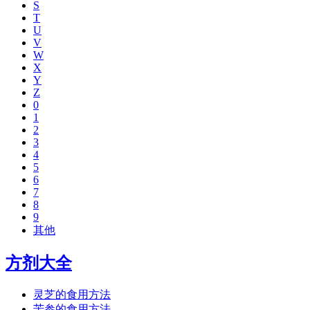
S
T
U
V
W
X
Y
Z
0
1
2
3
4
5
6
7
8
9
其他
方剂大全
灵芝的食用方法
苦参的食用方法