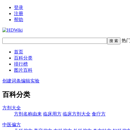
登录
注册
帮助
热
首页
百科分类
排行榜
图片百科
创建词条
编辑实验
百科分类
方剂大全
方剂名称由来
临床用方
临床方剂大全
食疗方
中医偏方