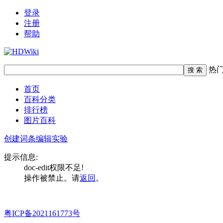
登录
注册
帮助
热
首页
百科分类
排行榜
图片百科
创建词条
编辑实验
提示信息:
doc-edit权限不足!
操作被禁止。请
返回
。
粤ICP备2021161773号