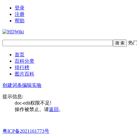
登录
注册
帮助
热
首页
百科分类
排行榜
图片百科
创建词条
编辑实验
提示信息:
doc-edit权限不足!
操作被禁止。请
返回
。
粤ICP备2021161773号