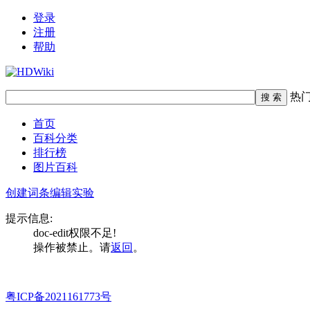
登录
注册
帮助
热
首页
百科分类
排行榜
图片百科
创建词条
编辑实验
提示信息:
doc-edit权限不足!
操作被禁止。请
返回
。
粤ICP备2021161773号