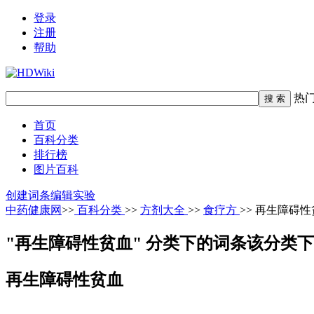
登录
注册
帮助
热
首页
百科分类
排行榜
图片百科
创建词条
编辑实验
中药健康网
>>
百科分类
>>
方剂大全
>>
食疗方
>> 再生障碍
"再生障碍性贫血" 分类下的词条
该分类下
再生障碍性贫血