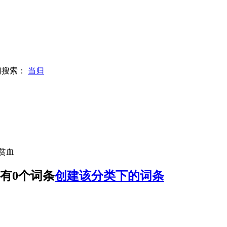
门搜索：
当归
性贫血
有0个词条
创建该分类下的词条