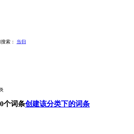
门搜索：
当归
炎
0个词条
创建该分类下的词条